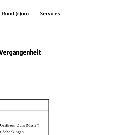
Menü überspringen
e
Rund (r)um
Services
▼
▼
▼
e Vergangenheit
 Gasthaus "Zum Rössle")
n-Schöckingen