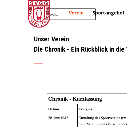
Direkt zum Seiteninhalt
Home
Verein
Sportangebot
▼
Unser Verein
Die Chronik - Ein Rückblick in di
___
Chronik - Kurzfassung
Datum
Ereignis
28. Juni1947
Gründung des Sportvereins (im
SportVereiniGunG Hirschlande