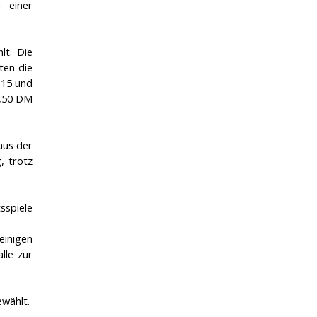
 einer
lt. Die
ten die
 15 und
0,50 DM
aus der
, trotz
sspiele
einigen
lle zur
ewählt.