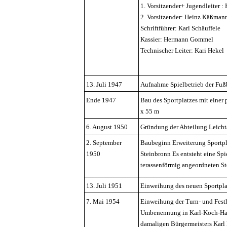
1. Vorsitzender+ Jugendleiter :
2. Vorsitzender: Heinz Käßman
Schriftführer: Karl Schäuffele
Kassier: Hermann Gommel
Technischer Leiter: Kari Hekel
13. Juli 1947
Aufnahme Spielbetrieb der Fuß
Ende 1947
Bau des Sportplatzes mit einer
x 55 m
6. August 1950
Gründung der Abteilung Leicht
2. September
Baubeginn Erweiterung Sportpl
1950
Steinbronn Es entsteht eine Sp
terassenförmig angeordneten S
13. Juli 1951
Einweihung des neuen Sportpla
7. Mai 1954
Einweihung der Turn- und Festh
Umbenennung in Karl-Koch-Hal
damaligen Bürgermeisters Karl