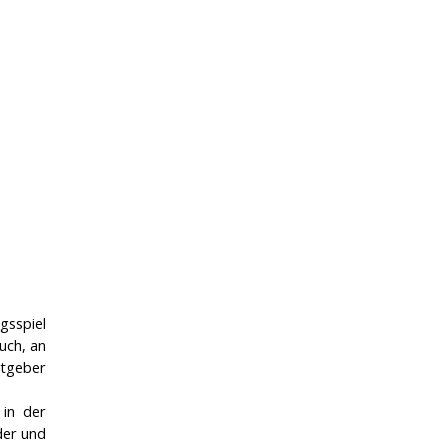
gsspiel
uch, an
stgeber
 in der
der und