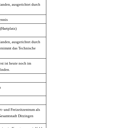
landen, ausgerichtet durch
ennis
(Hartplatz)
landen, ausgerichtet durch
ernimmt das Technische
est ist heute noch im
finden.
n
t- und Freizeitzentrum als
 Gesamtstadt Ditzingen