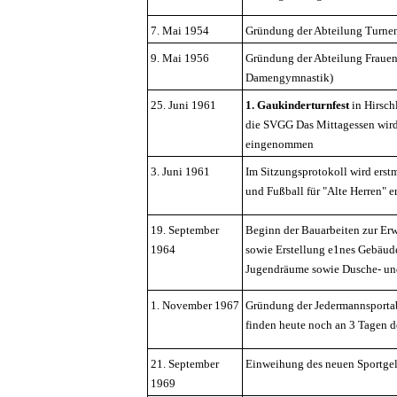
7. Mai 1954
Gründung der Abteilung Turne
9. Mai 1956
Gründung der Abteilung Frauen
Damengymnastik)
25. Juni 1961
1. Gaukinderturnfest
in Hirsch
die SVGG Das Mittagessen wird
eingenommen
3. Juni 1961
Im Sitzungsprotokoll wird erst
und Fußball für "Alte Herren" 
19. September
Beginn der Bauarbeiten zur Er
1964
sowie Erstellung e1nes Gebäu
Jugendräume sowie Dusche- un
1. November 1967
Gründung der Jedermannsporta
finden heute noch an 3 Tagen d
21. September
Einweihung des neuen Sportge
1969