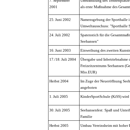
7. September
Umwandlung des Tennenplatzes 
2001
als erste Maßnahme des Gesam
25. Juni 2002
Namensgebung der Sporthalle i
Umweltausschuss: "Sporthalle 
24. Juli 2002
Spatenstich für die Gesamtma
Seehansen"
16. Juni 2003
Einweihung des zweiten Kunstr
17./18. Juli 2004
Übergabe und Inbetriebnahme d
Freizeitzentrums Seehansen (Ge
Mio.EUR)
Herbst 2004
Im Zuge der Neueröffnung Seeha
angeboten
1. Juli 2005
KinderSportSchule (KiSS) wird 
30. Juli 2005
Seehansenfest: Spaß und Unterh
Familie
Herbst 2005
Umbau Vereinsheim mit hoher 