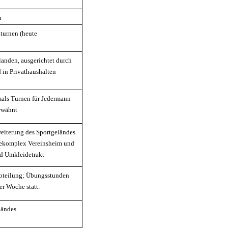
n
turnen (heute
landen, ausgerichtet durch
 in Privathaushalten
mals Turnen für Jedermann
erwähnt
weiterung des Sportgeländes
dekomplex Vereinsheim und
d Umkleidetrakt
bteilung; Übungsstunden
er Woche statt.
ländes