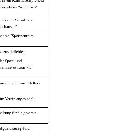
in ein Kunstrasenspielfeld
tvorhabens "Seehansen"
m Kultur-Sozial- und
Seehansen"
ßnahme "Sportzentrum
asenspielfeldes
es Sport- und
samtinvestition:7,5
nsenhalle, wird Klettern
im Verein angesiedelt
altung für die gesamte
Eigenleistung durch