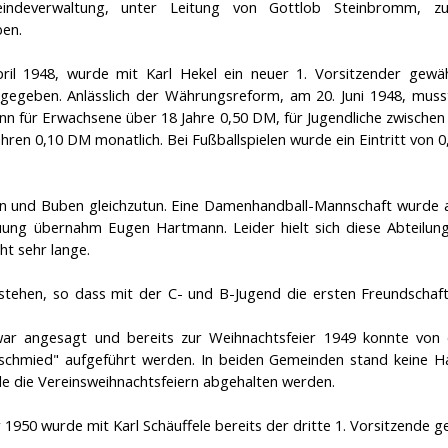
indeverwaltung, unter Leitung von Gottlob Steinbromm, zu
ben.
il 1948, wurde mit Karl Hekel ein neuer 1. Vorsitzender gewäh
gegeben. Anlässlich der Währungsreform, am 20. Juni 1948, muss
nn für Erwachsene über 18 Jahre 0,50 DM, für Jugendliche zwischen
ahren 0,10 DM monatlich. Bei Fußballspielen wurde ein Eintritt von 
n und Buben gleichzutun. Eine Damenhandball-Mannschaft wurde 
ng übernahm Eugen Hartmann. Leider hielt sich diese Abteilung
t sehr lange.
hstehen, so dass mit der C- und B-Jugend die ersten Freundschaft
n war angesagt und bereits zur Weihnachtsfeier 1949 konnte von 
schmied" aufgeführt werden. In beiden Gemeinden stand keine Ha
le die Vereinsweihnachtsfeiern abgehalten werden.
1950 wurde mit Karl Schäuffele bereits der dritte 1. Vorsitzende g