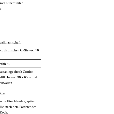
 Karl Zuberbühler
n
ballmannschaft
 provisorischen Größe von 70
athletik
atzanlage durch Gottlob
ielfläche von 90 x 65 m und
tehwällen
tzes
alle Hirschlanden, später
le, nach dem Förderer des
 Koch.