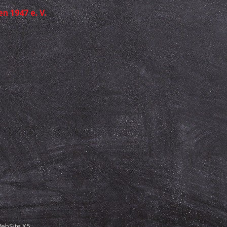
 1947 e. V.
WebSite X5