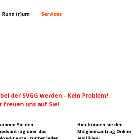
Menü überspringen
e
Rund (r)um
Services
▼
▼
▼
d bei der SVGG werden - Kein Problem!
r freuen uns auf Sie!
können Sie den
Hier können sie den
iedsantrag über das
Mitgliedsantrag Online
load-Center runter laden
ausfüllen!