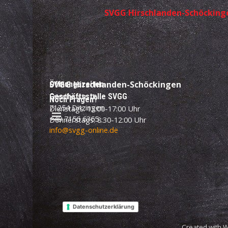
SVGG Hirschlanden-Schöckingen
SVGG
Hirschlanden-Schöckingen
Öffnungszeiten
Friedhofstr. 1
Geschäftsstelle SVGG
Noch Fragen?
71254 Ditzingen
Dienstags: 13:00-17:00 Uhr
Menü überspringen
+49 7156 6365
Donnerstags: 8:30-12:00 Uhr
info@svgg-online.de
Datenschutzerklärung
Created with 